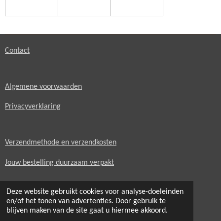
Contact
Algemene voorwaarden
Privacyverklaring
Verzendmethode en verzendkosten
Jouw bestelling duurzaam verpakt
Delen
Delen
Deze website gebruikt cookies voor analyse-doeleinden
en/of het tonen van advertenties. Door gebruik te
Foto's: De Huisdierfotograaf
blijven maken van de site gaat u hiermee akkoord.
© 2021 - 2026 natuurlijkehondenkussens