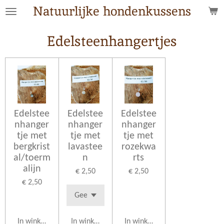
Natuurlijke hondenkussens
Ga
direct
naar
Edelsteenhangertjes
de
hoofdinhoud
Edelstee
Edelstee
Edelstee
nhanger
nhanger
nhanger
tje met
tje met
tje met
bergkrist
lavastee
rozekwa
al/toerm
n
rts
alijn
€ 2,50
€ 2,50
€ 2,50
In winkelwagen
In winkelwagen
In winkelwagen