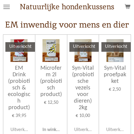
Natuurlijke hondenkussens
Ga
direct
naar
EM inwendig voor mens en dier
de
hoofdinhoud
Uitverkocht
Uitverkocht
Uitverkocht
EM
Microfer
Syn-Vital
Syn-Vital
Drink
m 2l
(probioti
proefpak
(probioti
(probioti
sche
ket
sch &
sch
vezels
€ 2,50
ecologisc
product)
voor
h
dieren)
€ 12,50
product)
2kg
€ 39,95
€ 10,00
Uitverkocht
In winkelwagen
Uitverkocht
Uitverkocht