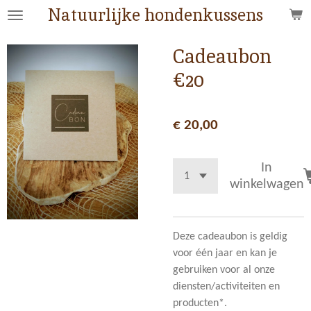
Natuurlijke hondenkussens
Ga
direct
naar
Cadeaubon
de
€20
hoofdinhoud
€ 20,00
In
winkelwagen
Deze cadeaubon is geldig
voor één jaar en kan je
gebruiken voor al onze
diensten/activiteiten en
producten*.