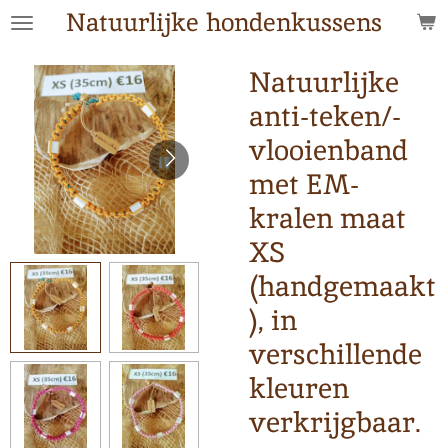
Natuurlijke hondenkussens
Ga
direct
naar
Natuurlijke
de
anti-teken/-
hoofdinhoud
vlooienband
met EM-
kralen maat
XS
(handgemaakt
), in
verschillende
kleuren
verkrijgbaar.