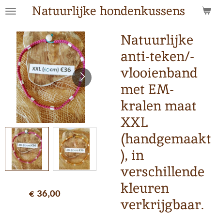
Natuurlijke hondenkussens
Ga
direct
naar
Natuurlijke
de
anti-teken/-
hoofdinhoud
vlooienband
met EM-
kralen maat
XXL
(handgemaakt
), in
verschillende
kleuren
€ 36,00
verkrijgbaar.